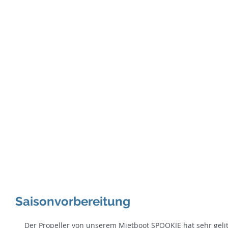
SE
Te
Home
Binnenkurse
See-&H
Saisonvorbereitung
Der Propeller von unserem Mietboot SPOOKJE hat sehr gelit