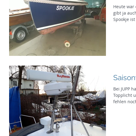
Heute war 
gibt ja auc
Spookje ist 
Saison
Bei JUPP h
Topplicht 
fehlen noc