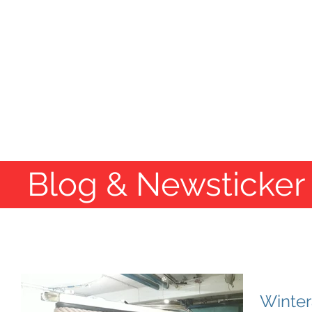
SE
Te
Home
Binnenkurse
See-&H
Blog & Newsticker
Winter