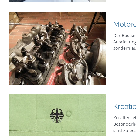
Motor
Der Bootsmo
Ausrüstungs
sondern au
haben...
Kroati
Kroatien, e
Besonderhe
sind zu bea