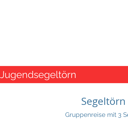
SE
Te
Home
Binnenkurse
See-&H
Jugendsegeltörn
Segeltörn 
Gruppenreise mit 3 S