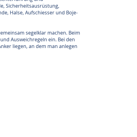
e, Sicherheitsausrüstung,
de, Halse, Aufschiesser und Boje-
d gemeinsam segelklar machen. Beim
 und Ausweichregeln ein. Bei den
Anker liegen, an dem man anlegen
 Week
il
dungstörn
segeln
ignalmittel