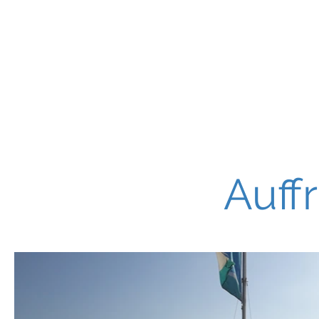
Home
Binnenkurse
See-&Ho
Auff