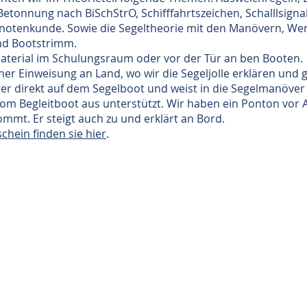
tonnung nach BiSchStrO, Schifffahrtszeichen, Schalllsignal
notenkunde. Sowie die Segeltheorie mit den Manövern, Wen
nd Bootstrimm.
aterial im Schulungsraum oder vor der Tür an ben Booten.
iner Einweisung an Land, wo wir die Segeljolle erklären un
hrer direkt auf dem Segelboot und weist in die Segelmanöver
m Begleitboot aus unterstützt. Wir haben ein Ponton vor 
mt. Er steigt auch zu und erklärt an Bord.
hein finden sie hier
.
Segelgrundkurs VDS
Sportbootführerschein See
Sailing
Segelkurs SBF Binnen
Sportküstenschifferschein
Hansesa
Motorbootkurs SBF Binnen
Sportseeschifferschein
Ausbil
T
eamsegeln
Sporthochseeschifferschein
Fahrten
Binnenfunkkurs UBI
Astronomische Navigation
Seenots
Seefunk SRC