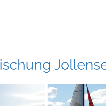
SEGELSCHULE HAVEL
Tel.: 030/362 60 20
chseekurse
Törns/Mitsegeln
Servi
rischung Jollens