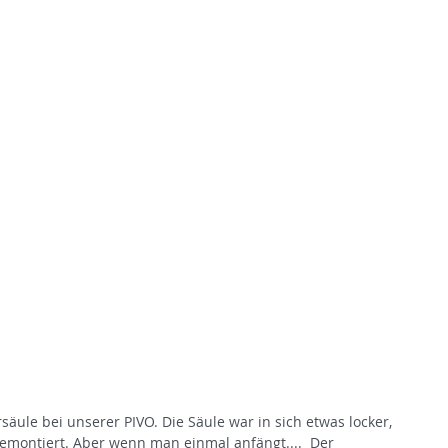
SEGELSCHULE HAVEL
Tel.: 030/362 60 20
chseekurse
Törns/Mitsegeln
Servi
säule bei unserer PIVO. Die Säule war in sich etwas locker, 
emontiert. Aber wenn man einmal anfängt....  Der 