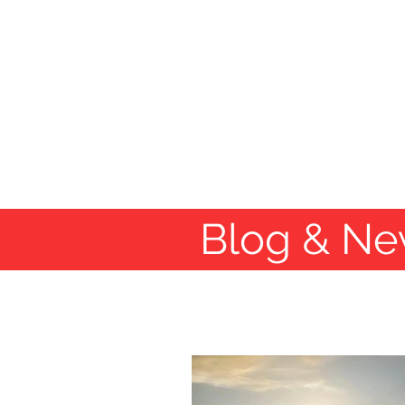
Home
Binnenkurse
See-&Ho
Blog & Ne