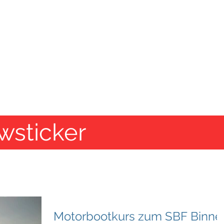
SEGELSCHULE HAVEL
Tel.: 030/362 60 20
chseekurse
Törns/Mitsegeln
Servi
wsticker
Motorbootkurs zum SBF Binne