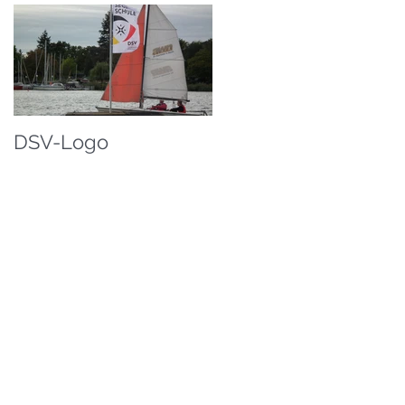
DSV-Logo
em
er