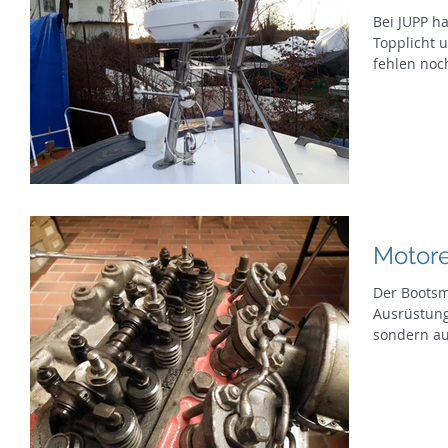
Bei JUPP h
Topplicht 
fehlen noc
Motor
Der Bootsmo
Ausrüstungs
sondern au
haben...