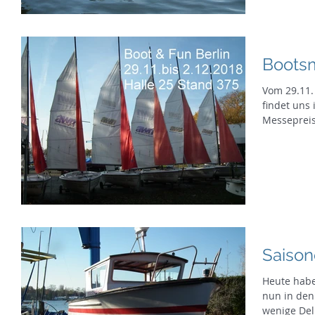
Bootsm
Vom 29.11. 
findet uns 
Messepreis
Saiso
Heute habe
nun in den 
wenige Del