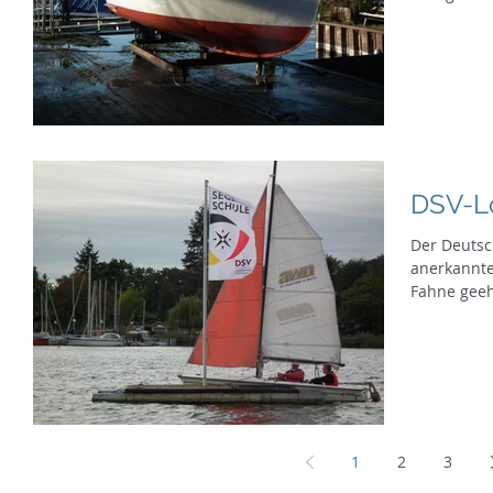
DSV-L
Der Deutsc
anerkannte
Fahne geeh
chic...
1
2
3