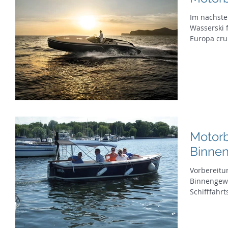
Im nächste
Wasserski 
Europa crui
Motor
Binne
Vorbereitu
Binnengewä
Schifffahr