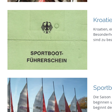
Kroati
Kroatien, e
Besonderhe
sind zu bea
Sportb
Die Saison 
beginnen und
beginnt der