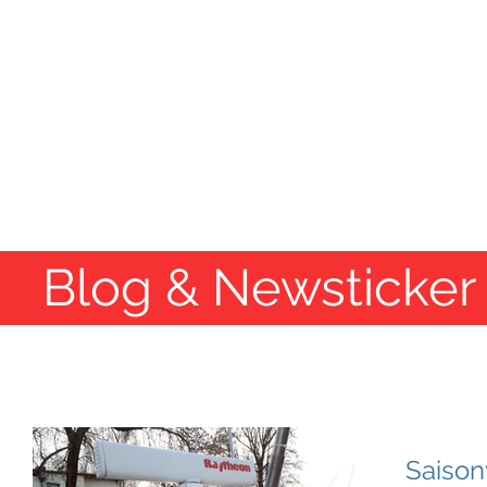
SE
Te
Home
Binnenkurse
See-&H
Blog & Newsticker
Saison