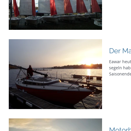
Der Ma
Eawar heut
segeln habe
Saisonende
Motor