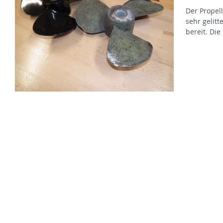
Der Propel
sehr gelitt
bereit. Die