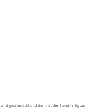
SEGELSCHULE HAVEL
Tel.: 030/362 60 20
chseekurse
Törns/Mitsegeln
Servi
wird geschmückt und dann ist der Stand fertig zur 