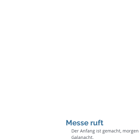
Home
Binnenkurse
See-&Ho
Messe ruft
Der Anfang ist gemacht, morgen 
Galanacht.