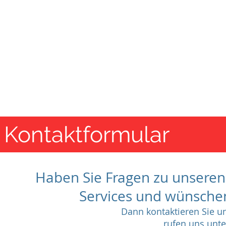
SE
Te
Home
Binnenkurse
See-&H
Kontaktformular
Haben Sie Fragen zu unsere
Services und wünschen
Dann kontaktieren Sie u
rufen uns unte