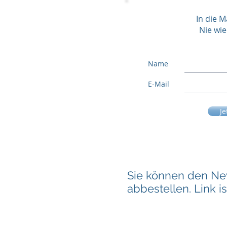
In die M
Nie wi
Name
E-Mail
Je
Sie können den New
abbestellen. Link i