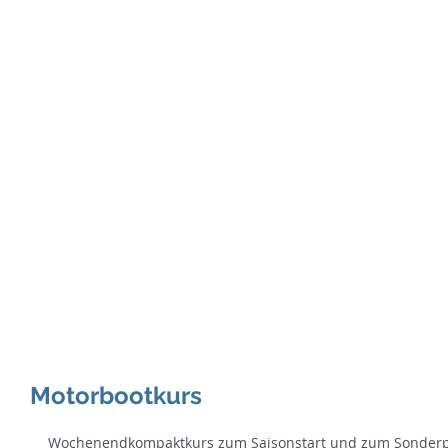
SE
Te
Home
Binnenkurse
See-&H
Motorbootkurs
Wochenendkompaktkurs zum Saisonstart und zum Sonderp