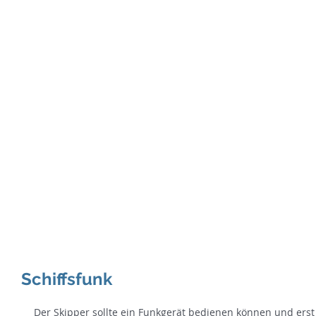
SE
Te
Home
Binnenkurse
See-&H
Schiffsfunk
Der Skipper sollte ein Funkgerät bedienen können und ers