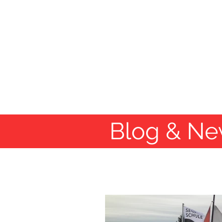
Home
Binnenkurse
See-&Ho
Blog & Ne