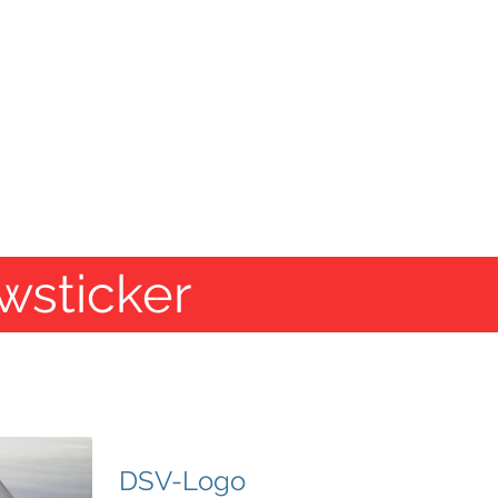
SEGELSCHULE HAVEL
Tel.: 030/362 60 20
chseekurse
Törns/Mitsegeln
Servi
wsticker
DSV-Logo