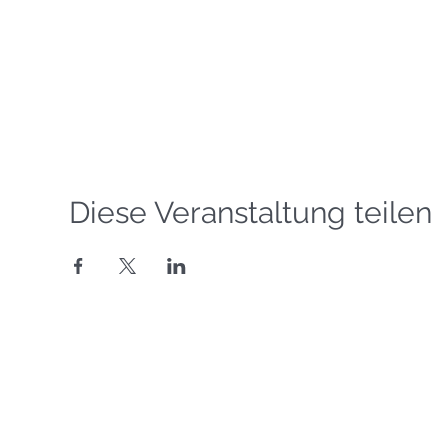
Diese Veranstaltung teilen
Segelgrundkurs VDS
Segelkurs SBF Binnen
©
Copyright 2016-2026
Motorbootkurs SBF Binnen
Segelschule Havel
T
eamsegeln
Binnenfunkkurs UBI