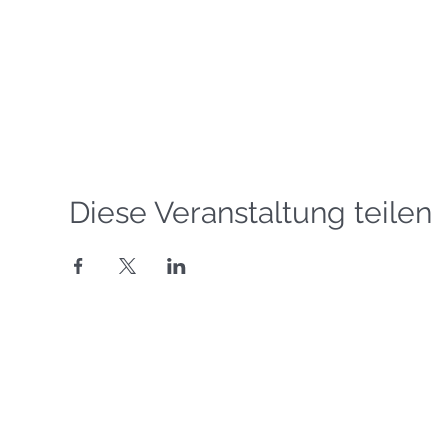
Diese Veranstaltung teilen
Segelgrundkurs VDS
Segelkurs SBF Binnen
©
Copyright 2016-2026
Motorbootkurs SBF Binnen
Segelschule Havel
T
eamsegeln
Binnenfunkkurs UBI