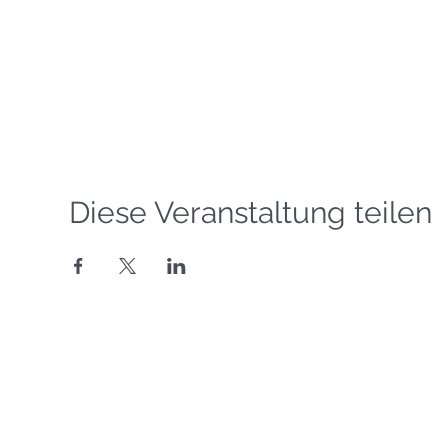
Diese Veranstaltung teilen
Segelgrundkurs VDS
Segelkurs SBF Binnen
©
Copyright 2016-2026
Motorbootkurs SBF Binnen
Segelschule Havel
T
eamsegeln
Binnenfunkkurs UBI