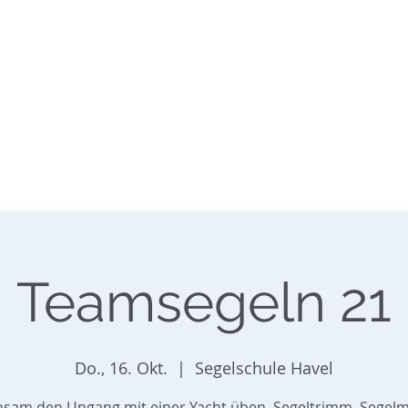
SEGELSCHULE HAVEL
Tel.: 030/362 60 20
chseekurse
Törns/Mitsegeln
Servi
Teamsegeln 21
Do., 16. Okt.
  |  
Segelschule Havel
sam den Ungang mit einer Yacht üben. Segeltrimm, Segel