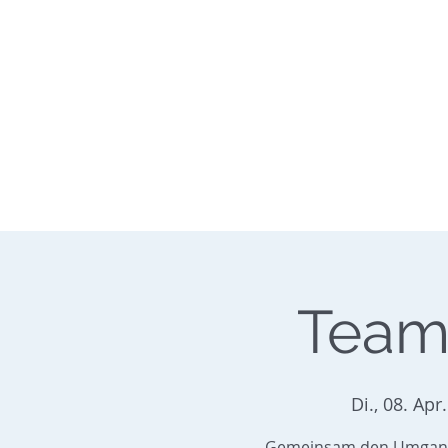
SE
Te
Home
Binnenkurse
See-&H
Team
Di., 08. Apr.
Gemeinsam den Umgang 