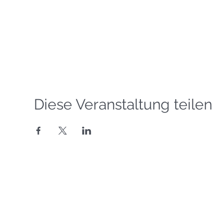
Diese Veranstaltung teilen
Segelgrundkurs VDS
Segelkurs SBF Binnen
©
Copyright 2016-2026
Motorbootkurs SBF Binnen
Segelschule Havel
T
eamsegeln
Binnenfunkkurs UBI