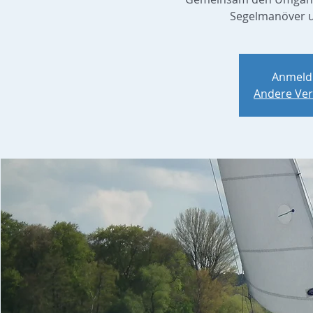
Segelmanöver u
Anmeld
Andere Ver