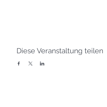
Diese Veranstaltung teilen
Segelgrundkurs VDS
Segelkurs SBF Binnen
©
Copyright 2016-2026
Motorbootkurs SBF Binnen
Segelschule Havel
T
eamsegeln
Binnenfunkkurs UBI