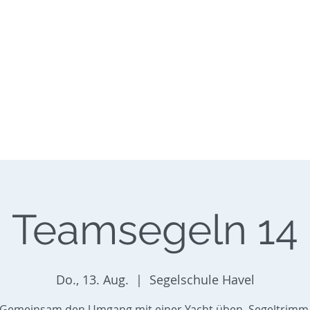
SEGELSCHULE HAVEL
Tel.: 030/362 60 20
chseekurse
Törns/Mitsegeln
Servi
Teamsegeln 14
Do., 13. Aug.
  |  
Segelschule Havel
Gemeinsam den Umgang mit einer Yacht üben. Segeltrimm