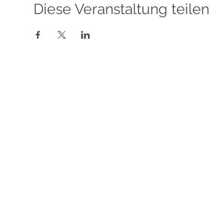
Diese Veranstaltung teilen
Segelgrundkurs VDS
Segelkurs SBF Binnen
©
Copyright 2016-2026
Motorbootkurs SBF Binnen
Segelschule Havel
T
eamsegeln
Binnenfunkkurs UBI