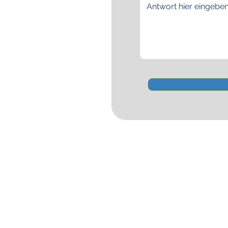
Segelgrundkurs VDS
Segelkurs SBF Binnen
©
Copyright 2016-2026
Motorbootkurs SBF Binnen
Segelschule Havel
T
eamsegeln
Binnenfunkkurs UBI