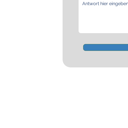
Segelgrundkurs VDS
Segelkurs SBF Binnen
©
Copyright 2016-2026
Motorbootkurs SBF Binnen
Segelschule Havel
T
eamsegeln
Binnenfunkkurs UBI